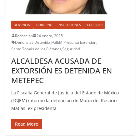
DENUNCIAS
GOBIERNO
INSTITUCIONES
SEGURIDAD
Redacción
24 enero, 2025
Denuncias
,
Detenida
,
FGJEM
,
Presunta Extorsión
,
Santo Tomás de los Plátanos
,
Seguridad
ALCALDESA ACUSADA DE
EXTORSIÓN ES DETENIDA EN
METEPEC
La Fiscalía General de Justicia del Estado de México
(FGJEM) informó la detención de María del Rosario
Matías, ex presidenta
Read More