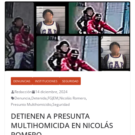
DENUNCIAS
INSTITUCIONES
SEGURIDAD
Redacción
14 diciembre, 2024
Denuncia
,
Detenida
,
FGJEM
,
Nicolás Romero
,
Presunto Multihomicidio
,
Seguridad
DETIENEN A PRESUNTA
MULTIHOMICIDA EN NICOLÁS
ROMERO