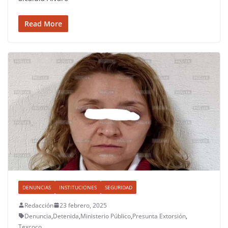
Read More
DENUNCIAS
INSTITUCIONES
SEGURIDAD
Redacción
23 febrero, 2025
Denuncia
,
Detenida
,
Ministerio Público
,
Presunta Extorsión
,
Texcoco