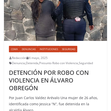
CDMX
DENUNCIAS
INSTITUCIONES
SEGURIDAD
Redacción
6 mayo, 2025
Denuncia
,
Detenida
,
Presunto Robo con Violencia
,
Seguridad
DETENCIÓN POR ROBO CON
VIOLENCIA EN ÁLVARO
OBREGÓN
Por Juan Carlos Valdez Arévalo Una mujer de 26 años,
identificada como Jessica “N”, fue detenida en la
alcaldía Álvaro