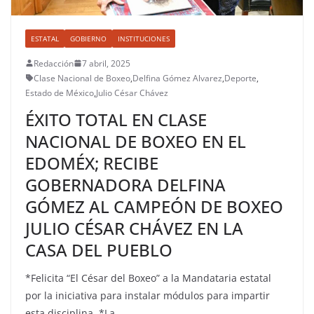
ESTATAL
GOBIERNO
INSTITUCIONES
Redacción
7 abril, 2025
Clase Nacional de Boxeo
,
Delfina Gómez Alvarez
,
Deporte
,
Estado de México
,
Julio César Chávez
ÉXITO TOTAL EN CLASE
NACIONAL DE BOXEO EN EL
EDOMÉX; RECIBE
GOBERNADORA DELFINA
GÓMEZ AL CAMPEÓN DE BOXEO
JULIO CÉSAR CHÁVEZ EN LA
CASA DEL PUEBLO
*Felicita “El César del Boxeo” a la Mandataria estatal
por la iniciativa para instalar módulos para impartir
esta disciplina. *La