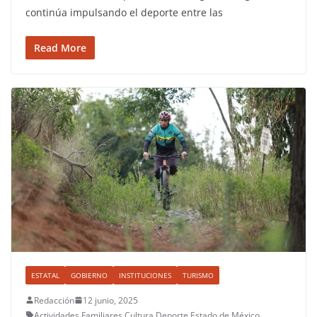
continúa impulsando el deporte entre las
Read More
ESTATAL
GOBIERNO
INSTITUCIONES
TURISMO
Redacción
12 junio, 2025
Actividades Familiares
,
Cultura
,
Deporte
,
Estado de México
,