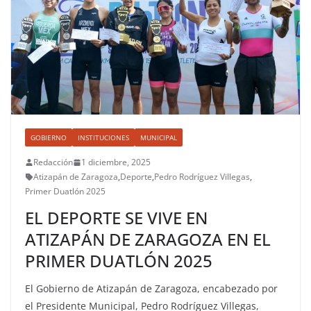
GOBIERNO
INSTITUCIONES
MUNICIPAL
Redacción
1 diciembre, 2025
Atizapán de Zaragoza
,
Deporte
,
Pedro Rodríguez Villegas
,
Primer Duatlón 2025
EL DEPORTE SE VIVE EN
ATIZAPÁN DE ZARAGOZA EN EL
PRIMER DUATLÓN 2025
El Gobierno de Atizapán de Zaragoza, encabezado por
el Presidente Municipal, Pedro Rodríguez Villegas,