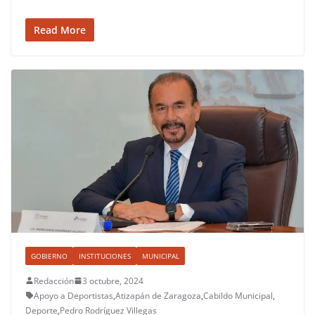
Read More
GOBIERNO
INSTITUCIONES
MUNICIPAL
Redacción
3 octubre, 2024
Apoyo a Deportistas
,
Atizapán de Zaragoza
,
Cabildo Municipal
,
Deporte
,
Pedro Rodríguez Villegas