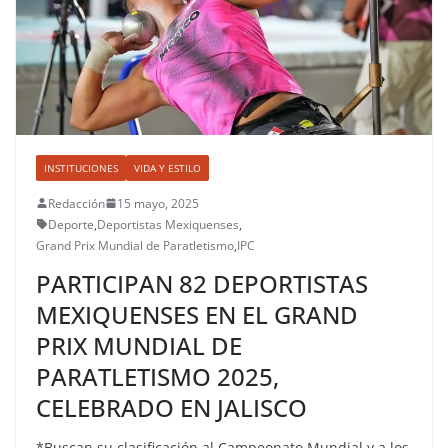
INSTITUCIONES
VIDA Y ESTILO
Redacción
15 mayo, 2025
Deporte
,
Deportistas Mexiquenses
,
Grand Prix Mundial de Paratletismo
,
IPC
PARTICIPAN 82 DEPORTISTAS
MEXIQUENSES EN EL GRAND
PRIX MUNDIAL DE
PARATLETISMO 2025,
CELEBRADO EN JALISCO
*Buscan su clasificación al Campeonato Mundial y a los