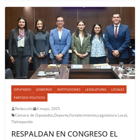
DIPUTADOS
GOBIERNO
INSTITUCIONES
LEGISLATURAS
LOCALES
PARTIDOS POLITICOS
Redacción
6 mayo, 2025
Cámara de Diputados
,
Deporte
,
Fortalecimiento
,
Legislatura Local
,
Tlalnepantla
RESPALDAN EN CONGRESO EL