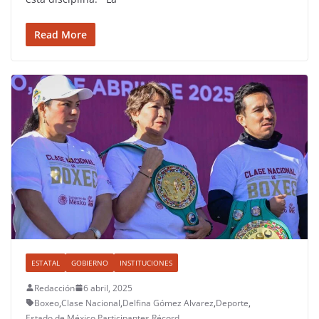
Read More
ESTATAL
GOBIERNO
INSTITUCIONES
Redacción
6 abril, 2025
Boxeo
,
Clase Nacional
,
Delfina Gómez Alvarez
,
Deporte
,
Estado de México
,
Participantes
,
Récord