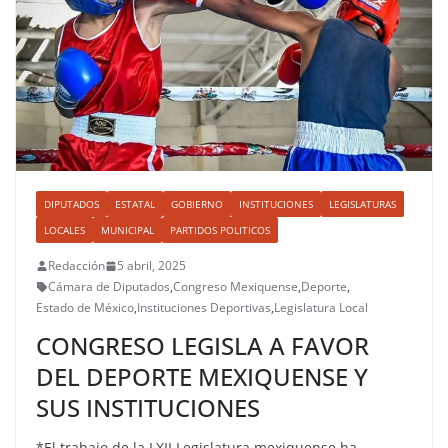
DIPUTADOS
ESTATAL
GOBIERNO
INSTITUCIONES
LEGISLATURAS
LOCALES
MUNICIPAL
PARTIDOS POLITICOS
Redacción
5 abril, 2025
Cámara de Diputados
,
Congreso Mexiquense
,
Deporte
,
Estado de México
,
Instituciones Deportivas
,
Legislatura Local
CONGRESO LEGISLA A FAVOR
DEL DEPORTE MEXIQUENSE Y
SUS INSTITUCIONES
*El trabajo de la LXII Legislatura mexiquense ha