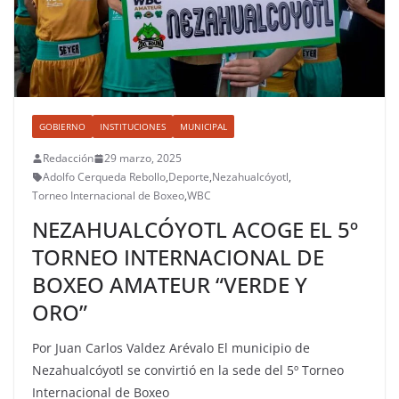
GOBIERNO
INSTITUCIONES
MUNICIPAL
Redacción
29 marzo, 2025
Adolfo Cerqueda Rebollo
,
Deporte
,
Nezahualcóyotl
,
Torneo Internacional de Boxeo
,
WBC
NEZAHUALCÓYOTL ACOGE EL 5º
TORNEO INTERNACIONAL DE
BOXEO AMATEUR “VERDE Y
ORO”
Por Juan Carlos Valdez Arévalo El municipio de
Nezahualcóyotl se convirtió en la sede del 5º Torneo
Internacional de Boxeo