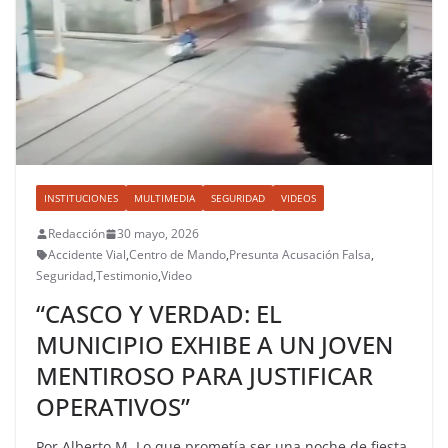
INSTITUCIONES
MULTIMEDIA
SEGURIDAD
VIDEOS
Redacción
30 mayo, 2026
Accidente Vial
,
Centro de Mando
,
Presunta Acusación Falsa
,
Seguridad
,
Testimonio
,
Video
“CASCO Y VERDAD: EL
MUNICIPIO EXHIBE A UN JOVEN
MENTIROSO PARA JUSTIFICAR
OPERATIVOS”
Por Alberto M. Lo que prometía ser una noche de fiesta