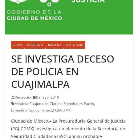
CDMX
GOBIERNO
MORENA
NOTA ROJA
SE INVESTIGA DECESO
DE POLICIA EN
CUAJIMALPA
Redacción
8 mayo, 2019
Alcaldía Cuajimalpa
,
Claudia Sheinbaum Pardo
,
Ernestina Godoy Ramos
,
PGJ-CDMX
Ciudad de México.– La Procuraduría General de Justicia
(PGJ-CDMX) investiga a un elemento de la Secretaría de
Seguridad Ciudadana (SSC) por su probable