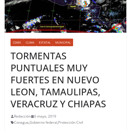
CDMX
CLIMA
ESTATAL
MUNICIPAL
TORMENTAS
PUNTUALES MUY
FUERTES EN NUEVO
LEON, TAMAULIPAS,
VERACRUZ Y CHIAPAS
Redacción
6 mayo, 2019
Conagua
,
Gobierno federal
,
Protección Civil