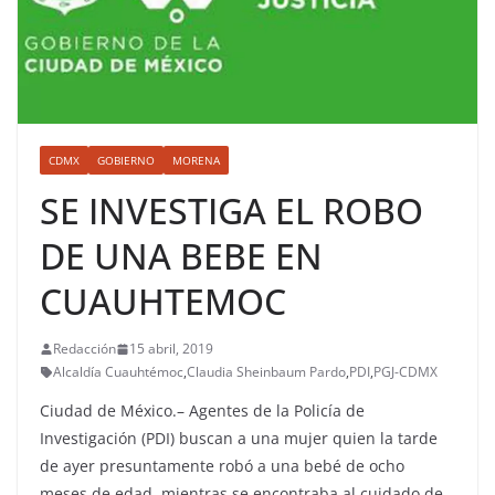
CDMX
GOBIERNO
MORENA
SE INVESTIGA EL ROBO
DE UNA BEBE EN
CUAUHTEMOC
Redacción
15 abril, 2019
Alcaldía Cuauhtémoc
,
Claudia Sheinbaum Pardo
,
PDI
,
PGJ-CDMX
Ciudad de México.– Agentes de la Policía de
Investigación (PDI) buscan a una mujer quien la tarde
de ayer presuntamente robó a una bebé de ocho
meses de edad, mientras se encontraba al cuidado de