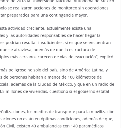
iembre de 2018 la Universidad Nacional Autónoma de México
 solo se realizaron acciones de monitoreo sin operaciones
star preparados para una contingencia mayor.
sta actividad creciente, actualmente existe una
es y las autoridades responsables de hacer llegar la
ues podrían resultar insuficientes, si es que se encuentran
 que se atraviesa, además de que la estructura de
pios más cercanos carecen de vías de evacuación”, explicó.
más peligroso no solo del país, sino de América Latina, y
s de personas habitan a menos de 100 kilómetros de
axcala, además de la Ciudad de México, y que en un radio de
.5 millones de viviendas, cuestionó si el gobierno estatal
alizaciones, los medios de transporte para la movilización
nicaciones no están en óptimas condiciones, además de que,
ión Civil, existen 40 ambulancias con 140 paramédicos