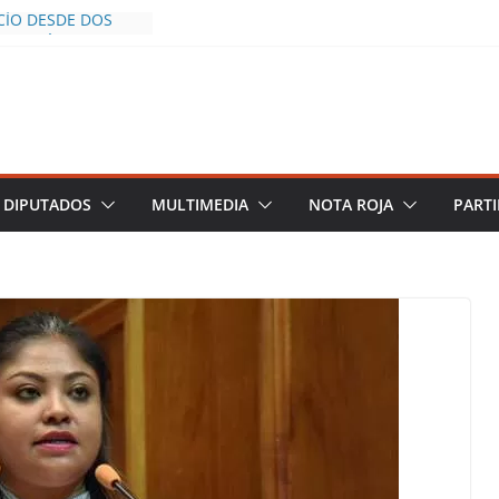
CÍO DESDE DOS
POLICÍA YA LA
O
OS AL INFLUENCER
UM DURANTE
N VIVO EN
 DESCIENDE A LAS
 Y TERMINA
DIPUTADOS
MULTIMEDIA
NOTA ROJA
PARTI
CHALCO DEFIENDE
SEGURIDAD PESE A
TOS
AZGOS DE
 DEL PLAN
ZA