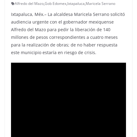
Alfredo del Mazo
,
Gob Edomex
,
Ixtapaluca
,
Maricela Serrano
Ixtapaluca, Méx.– La alcaldesa Maricela Serrano solicitó
audiencia urgente con el gobernador mexiquense
Alfredo del Mazo para pedir la liberación de 140
millones de pesos correspondientes a cuatro meses
para la realización de obras; de no haber respuesta
este municipio estaría en riesgo de crisis.