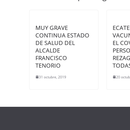
MUY GRAVE
ECATE
CONTINUA ESTADO
VACU
DE SALUD DEL
EL CO
ALCALDE
PERS
FRANCISCO
REZA
TENORIO
TODAS
31 octubre, 2019
20 octub