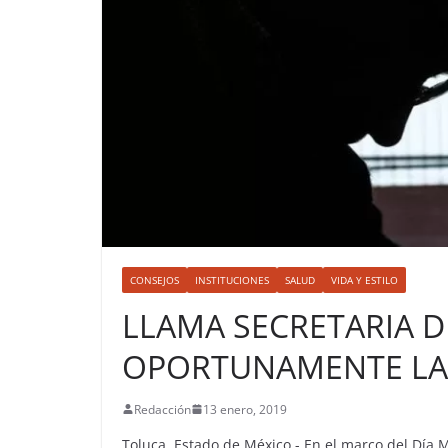
CONSEJOS
INSTITUCIONES
SALUD
VIDA Y ESTILO
LLAMA SECRETARIA D
OPORTUNAMENTE LA
Redacción
13 enero, 2019
Toluca, Estado de México.- En el marco del Día