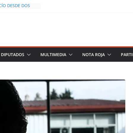
CÍO DESDE DOS
POLICÍA YA LA
O
OS AL INFLUENCER
UM DURANTE
N VIVO EN
 DESCIENDE A LAS
 Y TERMINA
DIPUTADOS
MULTIMEDIA
NOTA ROJA
PARTI
CHALCO DEFIENDE
SEGURIDAD PESE A
TOS
AZGOS DE
 DEL PLAN
ZA