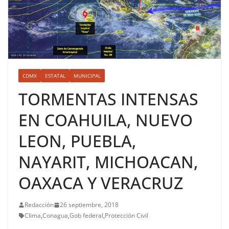
CDMX
ESTATAL
MUNICIPAL
TORMENTAS INTENSAS
EN COAHUILA, NUEVO
LEON, PUEBLA,
NAYARIT, MICHOACAN,
OAXACA Y VERACRUZ
Redacción
26 septiembre, 2018
Clima
,
Conagua
,
Gob federal
,
Protección Civil