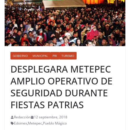
GOBIERNO
MUNICIPAL
PRI
TURISMO
DESPLEGARA METEPEC
AMPLIO OPERATIVO DE
SEGURIDAD DURANTE
FIESTAS PATRIAS
Redacción
12 septiembre, 2018
Edomex
,
Metepec
,
Pueblo Mágico