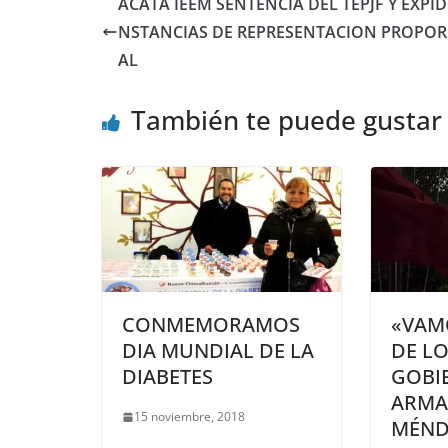
ACATA IEEM SENTENCIA DEL TEPJF Y EXPI
NSTANCIAS DE REPRESENTACION PROPO
AL
También te puede gustar
CONMEMORAMOS
«VAM
DIA MUNDIAL DE LA
DE L
DIABETES
GOBIE
ARMA
15 noviembre, 2018
MÉND