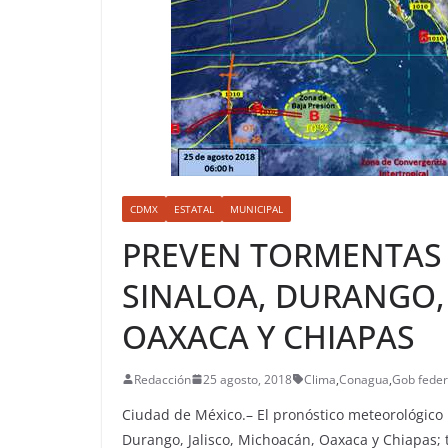
CDMX
ESTATAL
MUNICIPAL
PREVEN TORMENTAS 
SINALOA, DURANGO, 
OAXACA Y CHIAPAS
Redacción
25 agosto, 2018
Clima
,
Conagua
,
Gob feder
Ciudad de México.– El pronóstico meteorológico
Durango, Jalisco, Michoacán, Oaxaca y Chiapas;