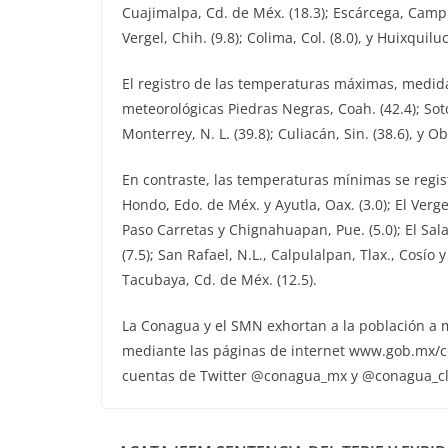
Cuajimalpa, Cd. de Méx. (18.3); Escárcega, Camp. (
Vergel, Chih. (9.8); Colima, Col. (8.0), y Huixquilu
El registro de las temperaturas máximas, medidas
meteorológicas Piedras Negras, Coah. (42.4); Soto
Monterrey, N. L. (39.8); Culiacán, Sin. (38.6), y 
En contraste, las temperaturas mínimas se regist
Hondo, Edo. de Méx. y Ayutla, Oax. (3.0); El Verg
Paso Carretas y Chignahuapan, Pue. (5.0); El Salad
(7.5); San Rafael, N.L., Calpulalpan, Tlax., Cosío
Tacubaya, Cd. de Méx. (12.5).
La Conagua y el SMN exhortan a la población a 
mediante las páginas de internet www.gob.mx/c
cuentas de Twitter @conagua_mx y @conagua_c