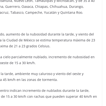
, Coahuila, Nuevo León, Tamaulipas y Michoacán, y de 35 a 40
lima, Guerrero, Oaxaca, Chiapas, Chihuahua, Durango,
eracruz, Tabasco, Campeche, Yucatán y Quintana Roo.
ado, aumento de la nubosidad durante la tarde, y viento del
ra la Ciudad de México se estima temperatura máxima de 23
áxima de 21 a 23 grados Celsius.
nia cielo parcialmente nublado, incremento de nubosidad en
roeste de 15 a 30 km/h.
r la tarde, ambiente muy caluroso y viento del oeste y
 a 45 km/h en las zonas de tormenta.
 Centro indican incremento de nublados durante la tarde,
le de 15 a 30 km/h con rachas que pueden superar 40 km/h en