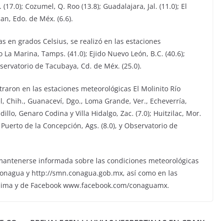
17.0); Cozumel, Q. Roo (13.8); Guadalajara, Jal. (11.0); El
can, Edo. de Méx. (6.6).
 en grados Celsius, se realizó en las estaciones
 La Marina, Tamps. (41.0); Ejido Nuevo León, B.C. (40.6);
Observatorio de Tacubaya, Cd. de Méx. (25.0).
raron en las estaciones meteorológicas El Molinito Río
el, Chih., Guanaceví, Dgo., Loma Grande, Ver., Echeverría,
illo, Genaro Codina y Villa Hidalgo, Zac. (7.0); Huitzilac, Mor.
 y Puerto de la Concepción, Ags. (8.0), y Observatorio de
mantenerse informada sobre las condiciones meteorológicas
onagua y http://smn.conagua.gob.mx, así como en las
lima y de Facebook www.facebook.com/conaguamx.