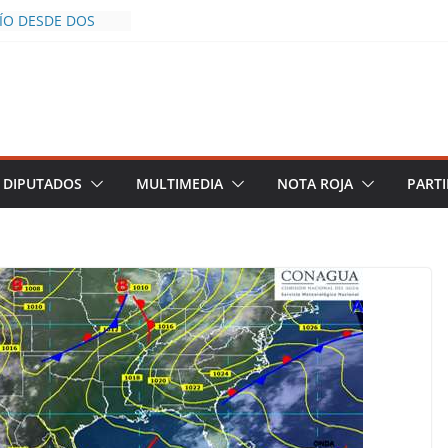
CÍO DESDE DOS
POLICÍA YA LA
S AL INFLUENCER
M DURANTE
 VIVO EN
DESCIENDE A LAS
 Y TERMINA
DIPUTADOS
MULTIMEDIA
NOTA ROJA
PARTI
HALCO DEFIENDE
EGURIDAD PESE A
TOS
AZGOS DE
 DEL PLAN
A