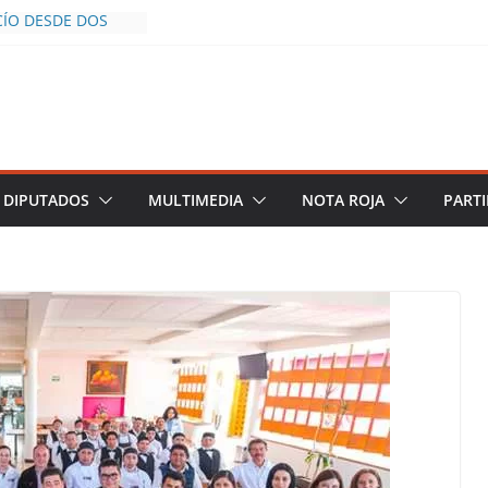
CÍO DESDE DOS
POLICÍA YA LA
O
OS AL INFLUENCER
M DURANTE
 VIVO EN
DESCIENDE A LAS
 Y TERMINA
DIPUTADOS
MULTIMEDIA
NOTA ROJA
PARTI
CHALCO DEFIENDE
SEGURIDAD PESE A
TOS
AZGOS DE
 DEL PLAN
ZA