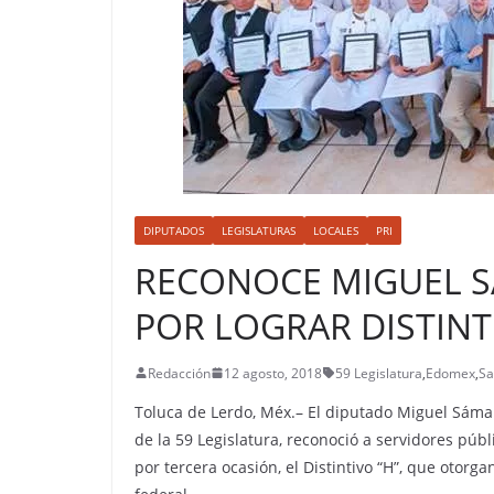
DIPUTADOS
LEGISLATURAS
LOCALES
PRI
RECONOCE MIGUEL S
POR LOGRAR DISTINT
Redacción
12 agosto, 2018
59 Legislatura
,
Edomex
,
Sa
Toluca de Lerdo, Méx.– El diputado Miguel Sáman
de la 59 Legislatura, reconoció a servidores públ
por tercera ocasión, el Distintivo “H”, que otorg