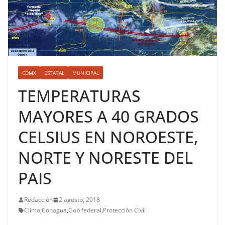
CDMX
ESTATAL
MUNICIPAL
TEMPERATURAS
MAYORES A 40 GRADOS
CELSIUS EN NOROESTE,
NORTE Y NORESTE DEL
PAIS
Redacción
2 agosto, 2018
Clima
,
Conagua
,
Gob federal
,
Protección Civil