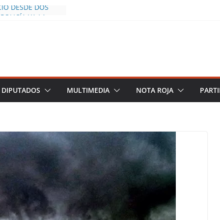
CÍO DESDE DOS
POLICÍA YA LA
O
OS AL INFLUENCER
M DURANTE
 VIVO EN
DESCIENDE A LAS
 Y TERMINA
DIPUTADOS
MULTIMEDIA
NOTA ROJA
PARTI
CHALCO DEFIENDE
SEGURIDAD PESE A
TOS
AZGOS DE
 DEL PLAN
ZA