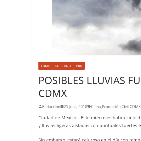
CDMX
GOBIERNO
PRD
POSIBLES LLUVIAS F
CDMX
Redacción
25 julio, 2018
Clima
,
Protección Civil CDMX
Ciudad de México.– Este miércoles habrá cielo
y lluvias ligeras aisladas con puntuales fuertes e
Sin embargo, estará caluroso en el día con tempe