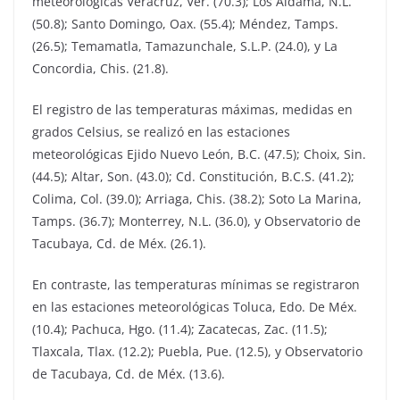
meteorológicas Veracruz, Ver. (70.3); Los Aldama, N.L.
(50.8); Santo Domingo, Oax. (55.4); Méndez, Tamps.
(26.5); Temamatla, Tamazunchale, S.L.P. (24.0), y La
Concordia, Chis. (21.8).
El registro de las temperaturas máximas, medidas en
grados Celsius, se realizó en las estaciones
meteorológicas Ejido Nuevo León, B.C. (47.5); Choix, Sin.
(44.5); Altar, Son. (43.0); Cd. Constitución, B.C.S. (41.2);
Colima, Col. (39.0); Arriaga, Chis. (38.2); Soto La Marina,
Tamps. (36.7); Monterrey, N.L. (36.0), y Observatorio de
Tacubaya, Cd. de Méx. (26.1).
En contraste, las temperaturas mínimas se registraron
en las estaciones meteorológicas Toluca, Edo. De Méx.
(10.4); Pachuca, Hgo. (11.4); Zacatecas, Zac. (11.5);
Tlaxcala, Tlax. (12.2); Puebla, Pue. (12.5), y Observatorio
de Tacubaya, Cd. de Méx. (13.6).