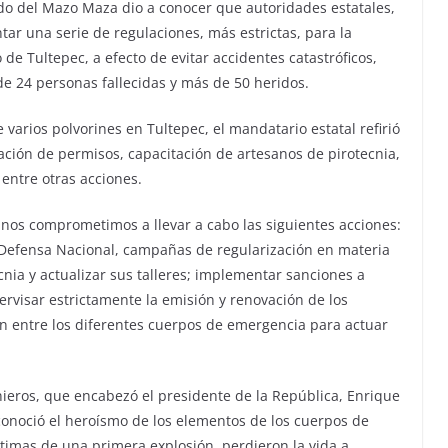
do del Mazo Maza dio a conocer que autoridades estatales,
r una serie de regulaciones, más estrictas, para la
 de Tultepec, a efecto de evitar accidentes catastróficos,
de 24 personas fallecidas y más de 50 heridos.
 varios polvorines en Tultepec, el mandatario estatal refirió
ción de permisos, capacitación de artesanos de pirotecnia,
 entre otras acciones.
, nos comprometimos a llevar a cabo las siguientes acciones:
la Defensa Nacional, campañas de regularización en materia
cnia y actualizar sus talleres; implementar sanciones a
ervisar estrictamente la emisión y renovación de los
 entre los diferentes cuerpos de emergencia para actuar
nieros, que encabezó el presidente de la República, Enrique
onoció el heroísmo de los elementos de los cuerpos de
íctimas de una primera explosión, perdieron la vida a