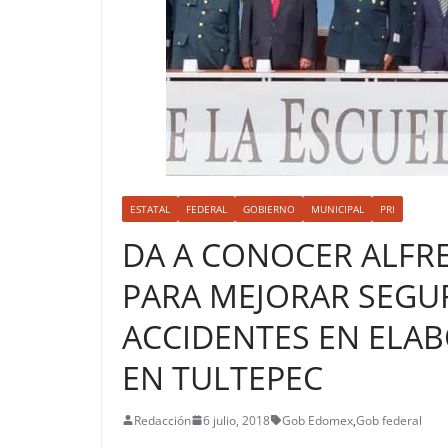
ESTATAL
FEDERAL
GOBIERNO
MUNICIPAL
PRI
DA A CONOCER ALFR
PARA MEJORAR SEGUR
ACCIDENTES EN ELAB
EN TULTEPEC
Redacción
6 julio, 2018
Gob Edomex
,
Gob federal