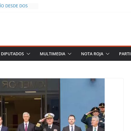
CÍO DESDE DOS
POLICÍA YA LA
S AL INFLUENCER
M DURANTE
 VIVO EN
DESCIENDE A LAS
 Y TERMINA
DIPUTADOS
MULTIMEDIA
NOTA ROJA
PARTI
HALCO DEFIENDE
EGURIDAD PESE A
TOS
AZGOS DE
 DEL PLAN
A