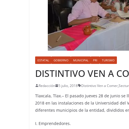
ESTATAL
GOBIERNO
MUNICIPAL
PRI
TURISMO
DISTINTIVO VEN A C
Redacción
5 julio, 2018
Distintivo Ven a Comer
,
Sectur
Tlaxcala, Tlax.– El pasado jueves 28 de junio se l
2018 en las instalaciones de la Universidad del V
diferentes municipios de la entidad, divididos en
I. Emprendedores.