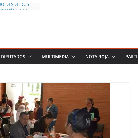
CÍO DESDE DOS
POLICÍA YA LA
S AL INFLUENCER
M DURANTE
 VIVO EN
DESCIENDE A LAS
 Y TERMINA
DIPUTADOS
MULTIMEDIA
NOTA ROJA
PARTI
HALCO DEFIENDE
EGURIDAD PESE A
TOS
AZGOS DE
 DEL PLAN
A