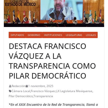
DIPUTADOS
GOBIERNO
INSTITUCIONES
LEGISLATURAS
LOCALES
DESTACA FRANCISCO
VÁZQUEZ A LA
TRANSPARENCIA COMO
PILAR DEMOCRÁTICO
Redacción
1 noviembre, 2025
Cámara Local
,
Francisco Vázquez
,
LX Legislatura Mexiquense
,
Pilar Democrático
,
Transparencia
*En el XXIX Encuentro de la Red de Transparencia, llamó a