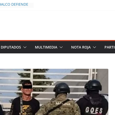
HALCO DEFIENDE
EGURIDAD PESE A
TOS
AZGOS DE
 DEL PLAN
A
CÍO DESDE DOS
POLICÍA YA LA
DIPUTADOS
MULTIMEDIA
NOTA ROJA
PARTI
S AL INFLUENCER
M DURANTE
 VIVO EN
DESCIENDE A LAS
 Y TERMINA