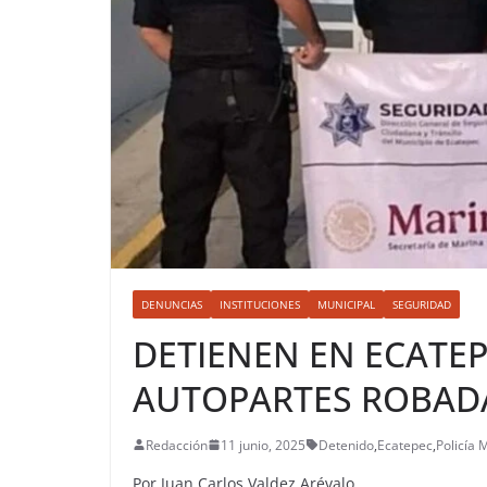
DENUNCIAS
INSTITUCIONES
MUNICIPAL
SEGURIDAD
DETIENEN EN ECATEP
AUTOPARTES ROBAD
Redacción
11 junio, 2025
Detenido
,
Ecatepec
,
Policía 
Por Juan Carlos Valdez Arévalo