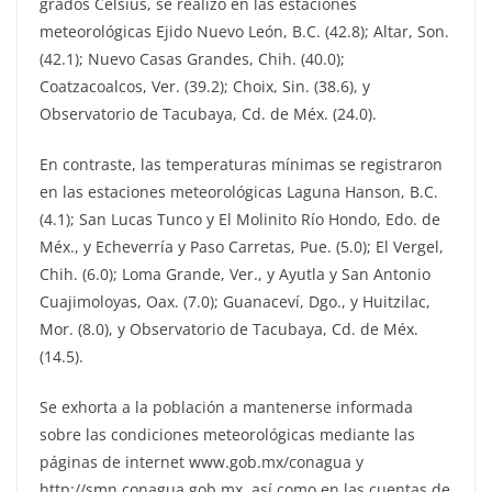
grados Celsius, se realizó en las estaciones
meteorológicas Ejido Nuevo León, B.C. (42.8); Altar, Son.
(42.1); Nuevo Casas Grandes, Chih. (40.0);
Coatzacoalcos, Ver. (39.2); Choix, Sin. (38.6), y
Observatorio de Tacubaya, Cd. de Méx. (24.0).
En contraste, las temperaturas mínimas se registraron
en las estaciones meteorológicas Laguna Hanson, B.C.
(4.1); San Lucas Tunco y El Molinito Río Hondo, Edo. de
Méx., y Echeverría y Paso Carretas, Pue. (5.0); El Vergel,
Chih. (6.0); Loma Grande, Ver., y Ayutla y San Antonio
Cuajimoloyas, Oax. (7.0); Guanaceví, Dgo., y Huitzilac,
Mor. (8.0), y Observatorio de Tacubaya, Cd. de Méx.
(14.5).
Se exhorta a la población a mantenerse informada
sobre las condiciones meteorológicas mediante las
páginas de internet www.gob.mx/conagua y
http://smn.conagua.gob.mx, así como en las cuentas de