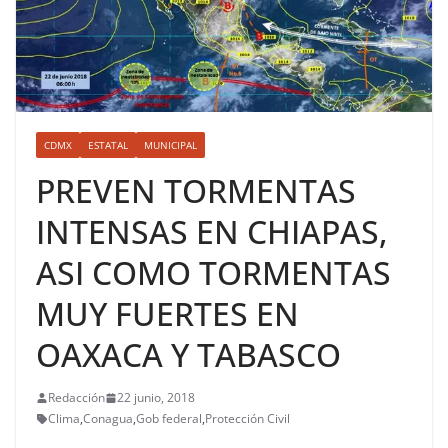
CDMX
ESTATAL
MUNICIPAL
PREVEN TORMENTAS
INTENSAS EN CHIAPAS,
ASI COMO TORMENTAS
MUY FUERTES EN
OAXACA Y TABASCO
Redacción
22 junio, 2018
Clima
,
Conagua
,
Gob federal
,
Protección Civil