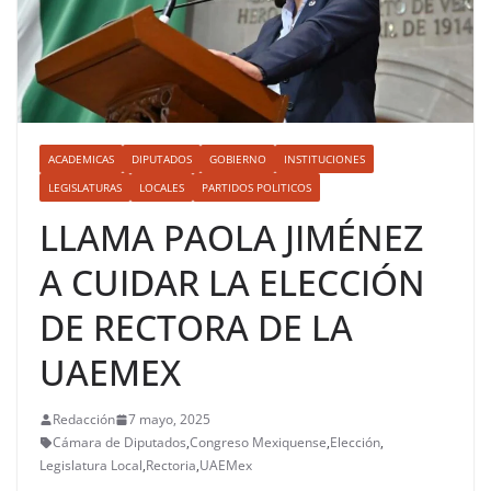
ACADEMICAS
DIPUTADOS
GOBIERNO
INSTITUCIONES
LEGISLATURAS
LOCALES
PARTIDOS POLITICOS
LLAMA PAOLA JIMÉNEZ
A CUIDAR LA ELECCIÓN
DE RECTORA DE LA
UAEMEX
Redacción
7 mayo, 2025
Cámara de Diputados
,
Congreso Mexiquense
,
Elección
,
Legislatura Local
,
Rectoria
,
UAEMex