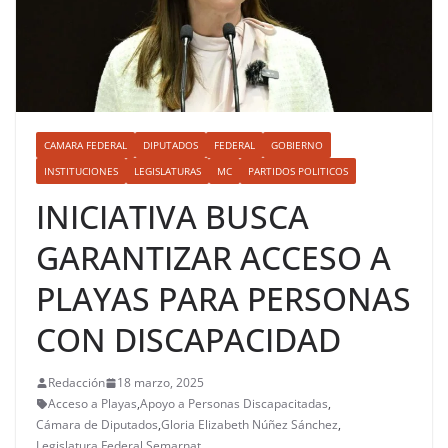
CAMARA FEDERAL
DIPUTADOS
FEDERAL
GOBIERNO
INSTITUCIONES
LEGISLATURAS
MC
PARTIDOS POLITICOS
INICIATIVA BUSCA
GARANTIZAR ACCESO A
PLAYAS PARA PERSONAS
CON DISCAPACIDAD
Redacción
18 marzo, 2025
Acceso a Playas
,
Apoyo a Personas Discapacitadas
,
Cámara de Diputados
,
Gloria Elizabeth Núñez Sánchez
,
Legislatura Federal
,
Semarnat