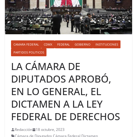
CAMARA FEDERAL
CDMX
FEDERAL
GOBIERNO
INSTITUCIONES
PARTIDOS POLITICOS
LA CÁMARA DE
DIPUTADOS APROBÓ,
EN LO GENERAL, EL
DICTAMEN A LA LEY
FEDERAL DE DERECHOS
Redacción
18 octubre, 2023
Cámara de Diputados
,
Cámara Federal
,
Dictamen
,