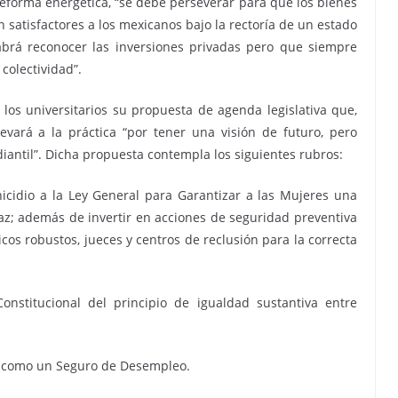
 reforma energética, “se debe perseverar para que los bienes
 satisfactores a los mexicanos bajo la rectoría de un estado
sabrá reconocer las inversiones privadas pero que siempre
 colectividad”.
los universitarios su propuesta de agenda legislativa que,
levará a la práctica “por tener una visión de futuro, pero
ntil”. Dicha propuesta contempla los siguientes rubros:
nicidio a la Ley General para Garantizar a las Mujeres una
caz; además de invertir en acciones de seguridad preventiva
licos robustos, jueces y centros de reclusión para la correcta
onstitucional del principio de igualdad sustantiva entre
sí como un Seguro de Desempleo.