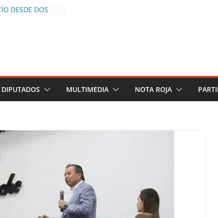
CÍO DESDE DOS
POLICÍA YA LA
O
OS AL INFLUENCER
M DURANTE
 VIVO EN
DESCIENDE A LAS
 Y TERMINA
DIPUTADOS
MULTIMEDIA
NOTA ROJA
PARTI
CHALCO DEFIENDE
SEGURIDAD PESE A
TOS
AZGOS DE
 DEL PLAN
ZA