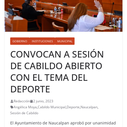
GOBIERNO
INSTITUCIONES
MUNICIPAL
CONVOCAN A SESIÓN
DE CABILDO ABIERTO
CON EL TEMA DEL
DEPORTE
Redacción
2 junio, 2023
Angélica Moya
,
Cabildo Municipal
,
Deporte
,
Naucalpan
,
Sesión de Cabildo
El Ayuntamiento de Naucalpan aprobó por unanimidad