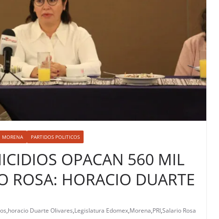
MORENA
PARTIDOS POLITICOS
ICIDIOS OPACAN 560 MIL
IO ROSA: HORACIO DUARTE
ios
,
horacio Duarte Olivares
,
Legislatura Edomex
,
Morena
,
PRI
,
Salario Rosa