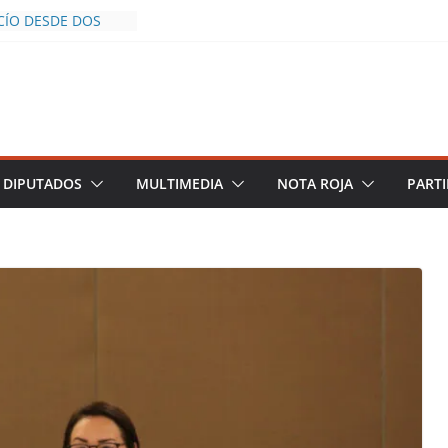
CÍO DESDE DOS
POLICÍA YA LA
O
OS AL INFLUENCER
UM DURANTE
N VIVO EN
 DESCIENDE A LAS
 Y TERMINA
DIPUTADOS
MULTIMEDIA
NOTA ROJA
PARTI
CHALCO DEFIENDE
SEGURIDAD PESE A
TOS
AZGOS DE
 DEL PLAN
ZA