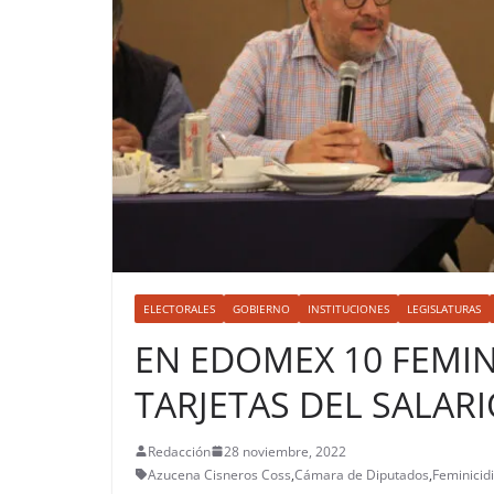
ELECTORALES
GOBIERNO
INSTITUCIONES
LEGISLATURAS
EN EDOMEX 10 FEMIN
TARJETAS DEL SALAR
Redacción
28 noviembre, 2022
Azucena Cisneros Coss
,
Cámara de Diputados
,
Feminicid