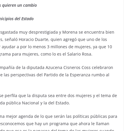
s quieren un cambio
icipios del Estado
desgastada muy desprestigiada y Morena se encuentra bien
s, señaló Horacio Duarte, quien agregó que uno de los
ar ayudar a por lo menos 3 millones de mujeres, ya que 10
rama para mujeres, como lo es el Salario Rosa.
ompañía de la diputada Azucena Cisneros Coss celebraron
 las perspectivas del Partido de la Esperanza rumbo al
e perfila que la disputa sea entre dos mujeres y el tema de
a pública Nacional y la del Estado.
una mejor agenda de lo que serán las políticas públicas para
desconocemos que hay un programa que ahora le llaman
n de que esa es la panacea del tema de las mujeres cuando