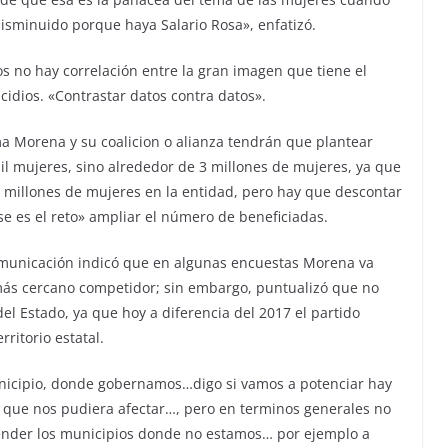
disminuido porque haya Salario Rosa», enfatizó.
os no hay correlación entre la gran imagen que tiene el
cidios. «Contrastar datos contra datos».
ma Morena y su coalicion o alianza tendrán que plantear
il mujeres, sino alrededor de 3 millones de mujeres, ya que
millones de mujeres en la entidad, pero hay que descontar
e es el reto» ampliar el número de beneficiadas.
omunicación indicó que en algunas encuestas Morena va
más cercano competidor; sin embargo, puntualizó que no
el Estado, ya que hoy a diferencia del 2017 el partido
ritorio estatal.
unicipio, donde gobernamos…digo si vamos a potenciar hay
ia que nos pudiera afectar…, pero en terminos generales no
tender los municipios donde no estamos… por ejemplo a