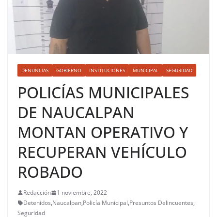
DENUNCIAS
GOBIERNO
INSTITUCIONES
MUNICIPAL
SEGURIDAD
POLICÍAS MUNICIPALES
DE NAUCALPAN
MONTAN OPERATIVO Y
RECUPERAN VEHÍCULO
ROBADO
Redacción
1 noviembre, 2022
Detenidos
,
Naucalpan
,
Policía Municipal
,
Presuntos Delincuentes
,
Seguridad