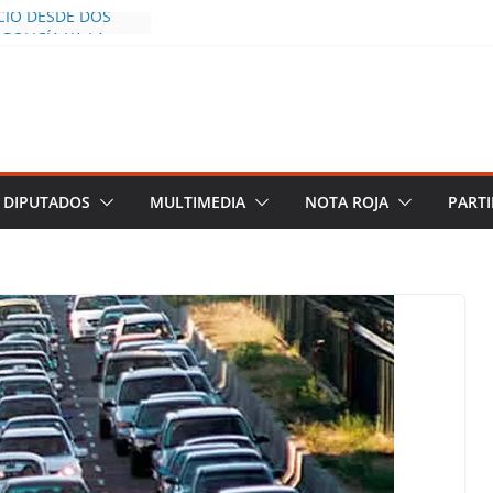
CÍO DESDE DOS
POLICÍA YA LA
O
OS AL INFLUENCER
UM DURANTE
N VIVO EN
 DESCIENDE A LAS
 Y TERMINA
DIPUTADOS
MULTIMEDIA
NOTA ROJA
PARTI
CHALCO DEFIENDE
SEGURIDAD PESE A
TOS
AZGOS DE
 DEL PLAN
ZA