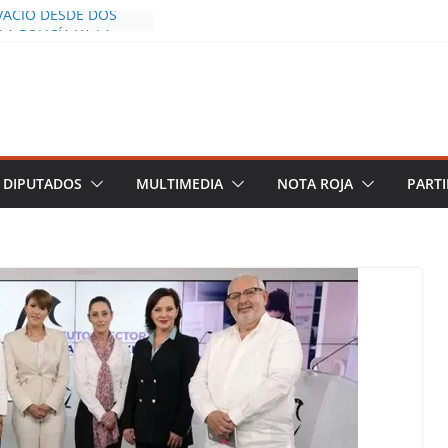
VACÍO DESDE DOS
LA POLICÍA YA LA
AJO
IROS AL INFLUENCER
LUM DURANTE
 EN VIVO EN
RE DESCIENDE A LAS
RO Y TERMINA
DIPUTADOS
MULTIMEDIA
NOTA ROJA
PARTI
E CHALCO DEFIENDE
E SEGURIDAD PESE A
ENTOS
ERAZGOS DE
CE DEL PLAN
NEZA