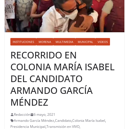
INSTITUCIONES
MORENA
MULTIMEDIA
MUNICIPAL
VIDEOS
RECORRIDO EN
COLONIA MARÍA ISABEL
DEL CANDIDATO
ARMANDO GARCÍA
MÉNDEZ
Redacción
6 mayo, 2021
Armando García Méndez
,
Candidato
,
Colonia María Isabel
,
Presidencia Municipal
,
Transmisión en VIVO
,