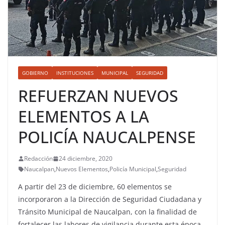
GOBIERNO
INSTITUCIONES
MUNICIPAL
SEGURIDAD
REFUERZAN NUEVOS
ELEMENTOS A LA
POLICÍA NAUCALPENSE
Redacción
24 diciembre, 2020
Naucalpan
,
Nuevos Elementos
,
Policía Municipal
,
Seguridad
A partir del 23 de diciembre, 60 elementos se
incorporaron a la Dirección de Seguridad Ciudadana y
Tránsito Municipal de Naucalpan, con la finalidad de
fortalecer las labores de vigilancia durante esta época.