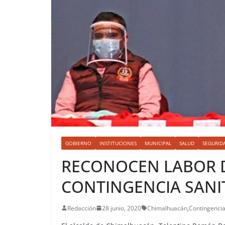
GOBIERNO
INSTITUCIONES
MUNICIPAL
SALUD
SEGURID
RECONOCEN LABOR D
CONTINGENCIA SANI
Redacción
28 junio, 2020
Chimalhuacán
,
Contingencia