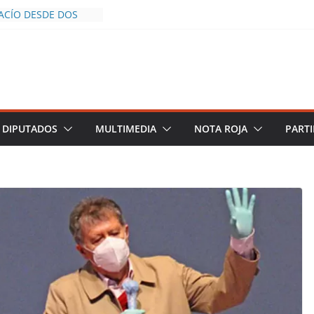
VACÍO DESDE DOS
A POLICÍA YA LA
JO
ROS AL INFLUENCER
LUM DURANTE
EN VIVO EN
E DESCIENDE A LAS
RO Y TERMINA
DIPUTADOS
MULTIMEDIA
NOTA ROJA
PARTI
 CHALCO DEFIENDE
E SEGURIDAD PESE A
ENTOS
RAZGOS DE
CE DEL PLAN
EZA