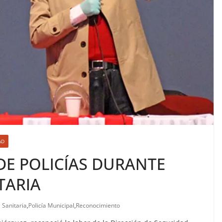
AD
E POLICÍAS DURANTE
TARIA
 Sanitaria
,
Policía Municipal
,
Reconocimiento