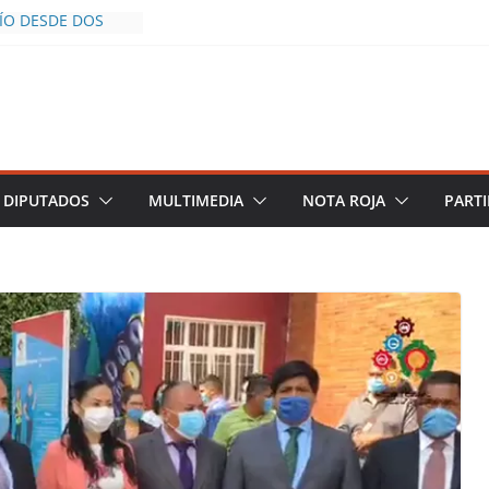
CÍO DESDE DOS
POLICÍA YA LA
S AL INFLUENCER
M DURANTE
 VIVO EN
DESCIENDE A LAS
 Y TERMINA
DIPUTADOS
MULTIMEDIA
NOTA ROJA
PARTI
HALCO DEFIENDE
EGURIDAD PESE A
TOS
AZGOS DE
 DEL PLAN
A