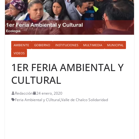
AMBIENTE
GOBIERNO
INSTITUCIONES
MULTIMEDIA
MUNICIPAL
VIDEOS
1ER FERIA AMBIENTAL Y
CULTURAL
Redacción
24 enero, 2020
Feria Ambiental y CUltural
,
Valle de Chalco Solidaridad