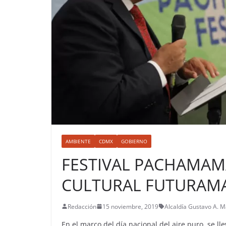
AMBIENTE
CDMX
GOBIERNO
FESTIVAL PACHAMAMA
CULTURAL FUTURAM
Redacción
15 noviembre, 2019
Alcaldía Gustavo A. 
En el marco del día nacional del aire puro, se l