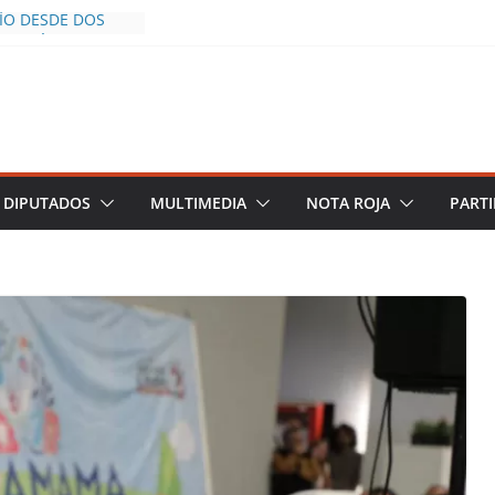
CÍO DESDE DOS
POLICÍA YA LA
S AL INFLUENCER
M DURANTE
 VIVO EN
DESCIENDE A LAS
 Y TERMINA
DIPUTADOS
MULTIMEDIA
NOTA ROJA
PARTI
HALCO DEFIENDE
EGURIDAD PESE A
TOS
AZGOS DE
 DEL PLAN
A