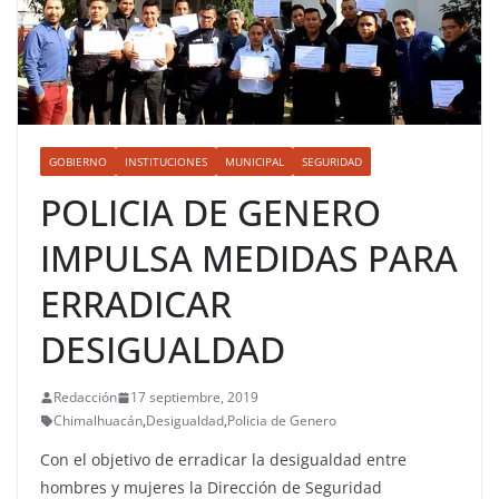
GOBIERNO
INSTITUCIONES
MUNICIPAL
SEGURIDAD
POLICIA DE GENERO
IMPULSA MEDIDAS PARA
ERRADICAR
DESIGUALDAD
Redacción
17 septiembre, 2019
Chimalhuacán
,
Desigualdad
,
Policia de Genero
Con el objetivo de erradicar la desigualdad entre
hombres y mujeres la Dirección de Seguridad