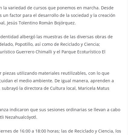
an la variedad de cursos que ponemos en marcha. Desde
un factor para el desarrollo de la sociedad y la creación
pal, Jesús Tolentino Román Bojórquez.
 Identidad albergó las muestras de las diversas obras de
delado, Popotillo, así como de Reciclado y Ciencia;
ístico Guerrero Chimalli y el Parque Ecoturístico El
 piezas utilizando materiales reutilizables, con lo que
y cuidan el medio ambiente. De igual manera, aprenden a
”, subrayó la directora de Cultura local, Maricela Matus
ñanza indicaron que sus sesiones ordinarias se llevan a cabo
tli Nezahualcóyotl.
viernes de 16:00 a 18:00 horas; las de Reciclado y Ciencia, los