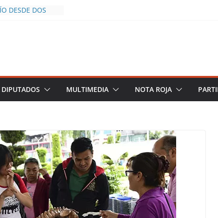
CÍO DESDE DOS
POLICÍA YA LA
S AL INFLUENCER
M DURANTE
 VIVO EN
DESCIENDE A LAS
 Y TERMINA
DIPUTADOS
MULTIMEDIA
NOTA ROJA
PARTI
HALCO DEFIENDE
EGURIDAD PESE A
TOS
AZGOS DE
 DEL PLAN
A