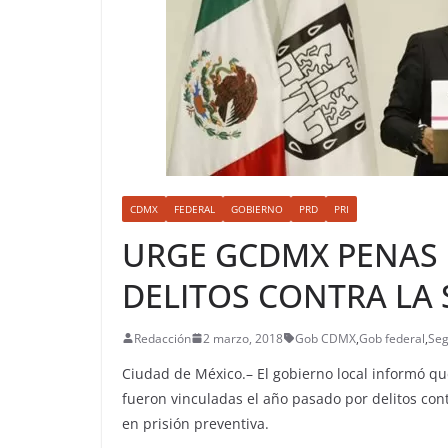
CDMX
FEDERAL
GOBIERNO
PRD
PRI
URGE GCDMX PENAS 
DELITOS CONTRA LA
Redacción
2 marzo, 2018
Gob CDMX
,
Gob federal
,
Se
Ciudad de México.– El gobierno local informó qu
fueron vinculadas el año pasado por delitos co
en prisión preventiva.