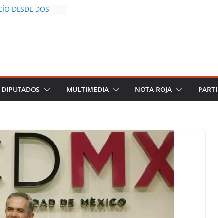
CÍO DESDE DOS
POLICÍA YA LA
O
OS AL INFLUENCER
UM DURANTE
N VIVO EN
 DESCIENDE A LAS
 Y TERMINA
DIPUTADOS
MULTIMEDIA
NOTA ROJA
PARTI
CHALCO DEFIENDE
SEGURIDAD PESE A
TOS
AZGOS DE
 DEL PLAN
ZA