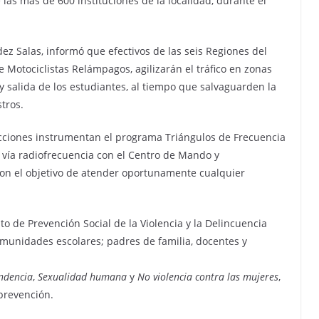
las más de 600 instituciones de la localidad, durante el
ndez Salas, informó que efectivos de las seis Regiones del
 Motociclistas Relámpagos, agilizarán el tráfico en zonas
 y salida de los estudiantes, al tiempo que salvaguarden la
tros.
cciones instrumentan el programa Triángulos de Frecuencia
 vía radiofrecuencia con el Centro de Mando y
n el objetivo de atender oportunamente cualquier
o de Prevención Social de la Violencia y la Delincuencia
 comunidades escolares; padres de familia, docentes y
ndencia
,
Sexualidad humana
y
No violencia contra las mujeres
,
 prevención.