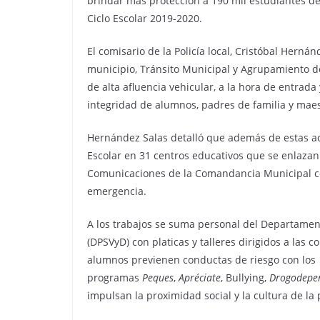
brindar más protección a 190 mil estudiantes de 
Ciclo Escolar 2019-2020.
El comisario de la Policía local, Cristóbal Herná
municipio, Tránsito Municipal y Agrupamiento de
de alta afluencia vehicular, a la hora de entrada
integridad de alumnos, padres de familia y maes
Hernández Salas detalló que además de estas a
Escolar en 31 centros educativos que se enlazan
Comunicaciones de la Comandancia Municipal co
emergencia.
A los trabajos se suma personal del Departament
(DPSVyD) con platicas y talleres dirigidos a las
alumnos previenen conductas de riesgo con los
programas
Peques
,
Apréciate
, Bullying,
Drogodepe
impulsan la proximidad social y la cultura de la