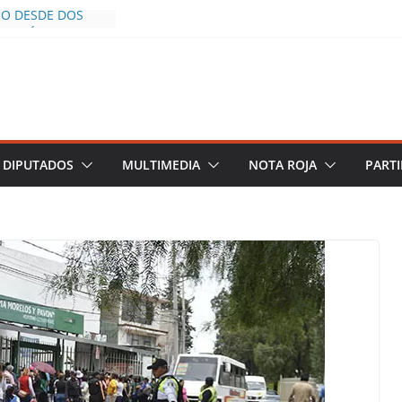
ÍO DESDE DOS
OLICÍA YA LA
S AL INFLUENCER
M DURANTE
 VIVO EN
ESCIENDE A LAS
Y TERMINA
DIPUTADOS
MULTIMEDIA
NOTA ROJA
PARTI
HALCO DEFIENDE
EGURIDAD PESE A
OS
ZGOS DE
DEL PLAN
A