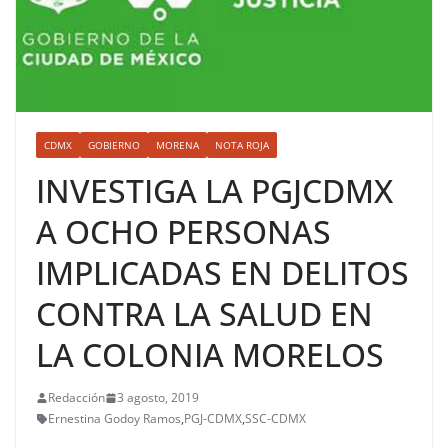
CDMX
GOBIERNO
MORENA
NOTA ROJA
INVESTIGA LA PGJCDMX
A OCHO PERSONAS
IMPLICADAS EN DELITOS
CONTRA LA SALUD EN
LA COLONIA MORELOS
Redacción
3 agosto, 2019
Ernestina Godoy Ramos
,
PGJ-CDMX
,
SSC-CDMX