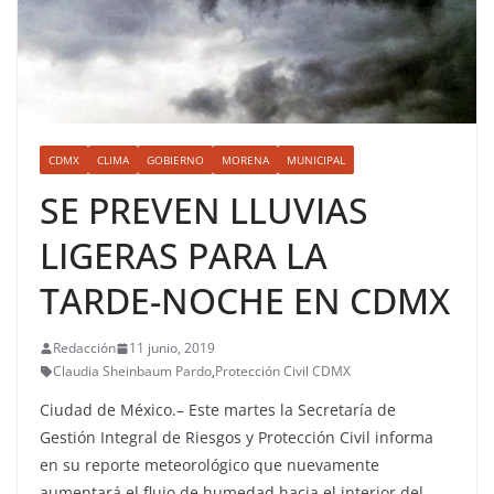
CDMX
CLIMA
GOBIERNO
MORENA
MUNICIPAL
SE PREVEN LLUVIAS
LIGERAS PARA LA
TARDE-NOCHE EN CDMX
Redacción
11 junio, 2019
Claudia Sheinbaum Pardo
,
Protección Civil CDMX
Ciudad de México.– Este martes la Secretaría de
Gestión Integral de Riesgos y Protección Civil informa
en su reporte meteorológico que nuevamente
aumentará el flujo de humedad hacia el interior del