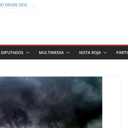
CÍO DESDE DOS
POLICÍA YA LA
S AL INFLUENCER
M DURANTE
 VIVO EN
DESCIENDE A LAS
 Y TERMINA
DIPUTADOS
MULTIMEDIA
NOTA ROJA
PARTI
HALCO DEFIENDE
EGURIDAD PESE A
TOS
AZGOS DE
 DEL PLAN
A